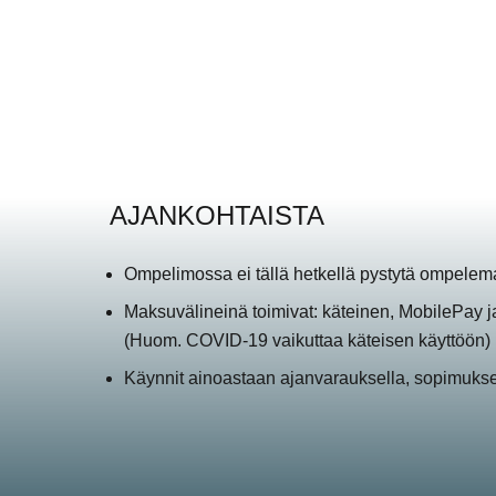
AJANKOHTAISTA
Ompelimossa ei tällä hetkellä pystytä ompelema
Maksuvälineinä toimivat: käteinen, MobilePay ja t
(Huom. COVID-19 vaikuttaa käteisen käyttöön)
Käynnit ainoastaan ajanvarauksella, sopimuk