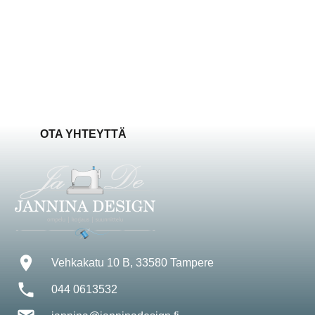
OTA YHTEYTTÄ
location_on
Vehkakatu 10 B, 33580 Tampere
phone
044 0613532