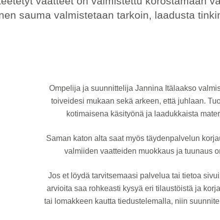
etetyt vaatteet on valmistettu korostamaan vart
nen sauma valmistetaan tarkoin, laadusta tinki
Ompelija ja suunnittelija Jannina Itälaakso valmis
toiveidesi mukaan sekä arkeen, että juhlaan. Tuo
kotimaisena käsityönä ja laadukkaista mate
Saman katon alta saat myös täydenpalvelun korjaus
valmiiden vaatteiden muokkaus ja tuunaus o
Jos et löydä tarvitsemaasi palvelua tai tietoa sivui
arvioita saa rohkeasti kysyä eri tilaustöistä ja korj
tai lomakkeen kautta tiedustelemalla, niin suunni