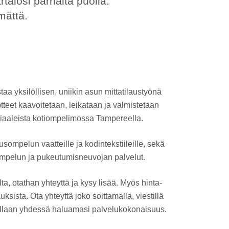
alosi parhaita puolia.
mättä.
taa yksilöllisen, uniikin asun mittatilaustyönä
tteet kaavoitetaan, leikataan ja valmistetaan
riaaleista kotiompelimossa Tampereella.
ompelun vaatteille ja kodintekstiileille, sekä
mpelun ja pukeutumisneuvojan palvelut.
lta, otathan yhteyttä ja kysy lisää. Myös hinta-
auksista. Ota yhteyttä joko soittamalla, viestillä
tellaan yhdessä haluamasi palvelukokonaisuus.