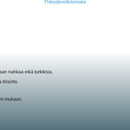
Yhteydenottolomake
an nahkaa eikä turkiksia.
ilisiirto.
sen mukaan.