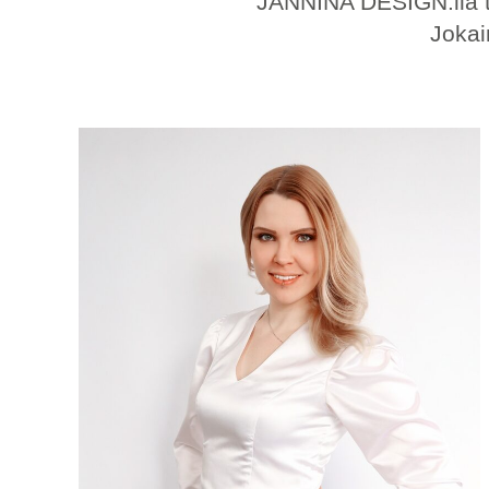
JANNINA DESIGN:lla te
Jokai