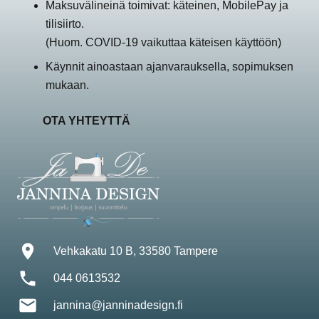
Maksuvälineinä toimivat: käteinen, MobilePay ja
tilisiirto.
(Huom. COVID-19 vaikuttaa käteisen käyttöön)
Käynnit ainoastaan ajanvarauksella, sopimuksen
mukaan.
OTA YHTEYTTÄ
location_on
Vehkakatu 10 B, 33580 Tampere
phone
044 0613532
mail
jannina@janninadesign.fi