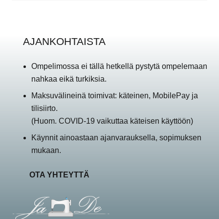
AJANKOHTAISTA
Ompelimossa ei tällä hetkellä pystytä ompelemaan
nahkaa eikä turkiksia.
Maksuvälineinä toimivat: käteinen, MobilePay ja
tilisiirto.
(Huom. COVID-19 vaikuttaa käteisen käyttöön)
Käynnit ainoastaan ajanvarauksella, sopimuksen
mukaan.
OTA YHTEYTTÄ